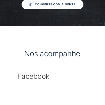
CONVERSE COM A GENTE
N
o
s
a
c
o
m
p
a
n
h
e
Facebook