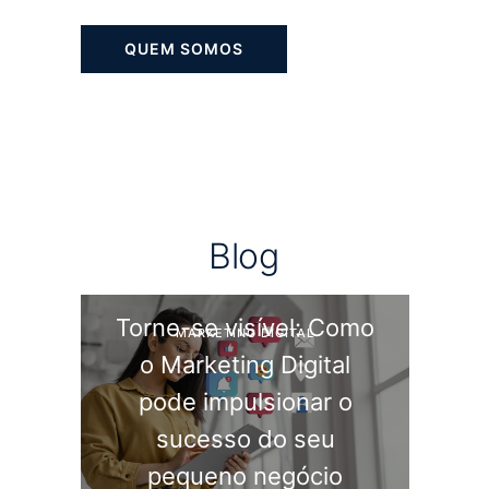
QUEM SOMOS
B
l
o
g
Torne-se visível: Como
MARKETING DIGITAL
o Marketing Digital
pode impulsionar o
sucesso do seu
pequeno negócio