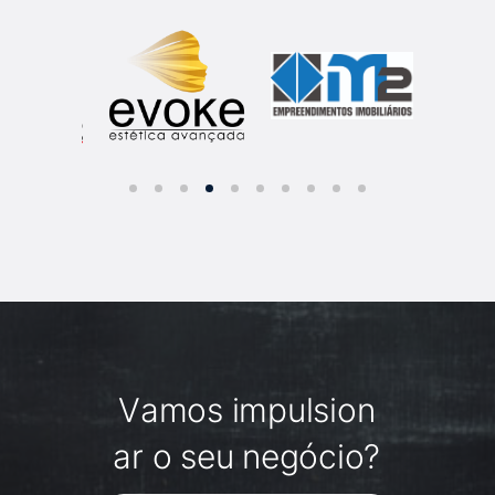
V
a
m
o
s
i
m
p
u
l
s
i
o
n
a
r
o
s
e
u
n
e
g
ó
c
i
o
?