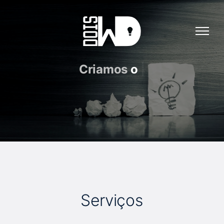
Criamos
a
|
S
e
r
v
i
ç
o
s