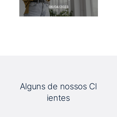
06/04/2023
A
l
g
u
n
s
d
e
n
o
s
s
o
s
C
l
i
e
n
t
e
s